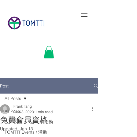
Post
All Posts
Frank Tang
All Posts
Dec 3, 2023
1 min read
免費會員資格
B-M-S Hub Events / 活動
Updated:
Jan 13
TOMTTI Events / 活動